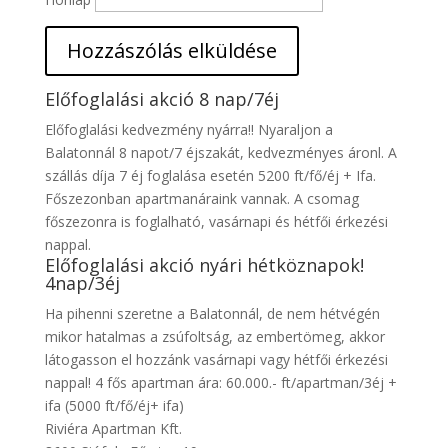
Előfoglalási akció 8 nap/7éj
Előfoglalási kedvezmény nyárra!! Nyaraljon a
Balatonnál 8 napot/7 éjszakát, kedvezményes áronl. A
szállás díja 7 éj foglalása esetén 5200 ft/fő/éj + Ifa.
Főszezonban apartmanáraink vannak. A csomag
főszezonra is foglalható, vasárnapi és hétfői érkezési
nappal.
Előfoglalási akció nyári hétköznapok!
4nap/3éj
Ha pihenni szeretne a Balatonnál, de nem hétvégén
mikor hatalmas a zsúfoltság, az embertömeg, akkor
látogasson el hozzánk vasárnapi vagy hétfői érkezési
nappal! 4 fős apartman ára: 60.000.- ft/apartman/3éj +
ifa (5000 ft/fő/éj+ ifa)
Riviéra Apartman Kft.