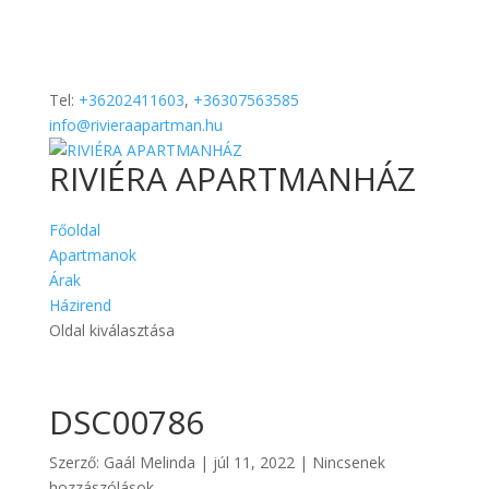
Tel:
+36202411603
,
+36307563585
info@rivieraapartman.hu
RIVIÉRA APARTMANHÁZ
Főoldal
Apartmanok
Árak
Házirend
Oldal kiválasztása
DSC00786
Szerző:
Gaál Melinda
|
júl 11, 2022
|
Nincsenek
hozzászólások